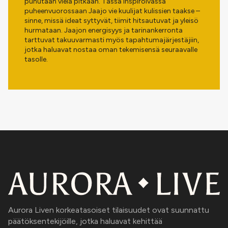
puhutaan vielä pitkään. Tässä inspiroivassa
puheenvuorossaan Jaajo vie kuulijat kulissien taakse –
sinne, missä ideat syttyvät, tiimit hitsautuvat ja yleisö
hurmataan. Jaajon energisyys ja tarinankerronta
tarttuvat takuuvarmasti myös tapahtumajärjestäjiin,
jotka haluavat nostaa oman tekemisensä seuraavalle
tasolle.
Aurora Liven korkeatasoiset tilaisuudet ovat suunnattu
päätöksentekijöille, jotka haluavat kehittää