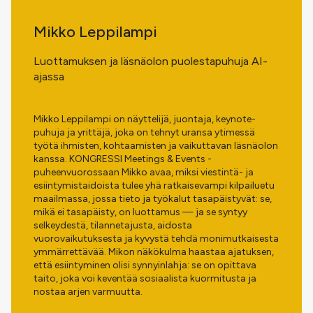
Mikko Leppilampi
Luottamuksen ja läsnäolon puolestapuhuja AI-
ajassa
Mikko Leppilampi on näyttelijä, juontaja, keynote-
puhuja ja yrittäjä, joka on tehnyt uransa ytimessä
työtä ihmisten, kohtaamisten ja vaikuttavan läsnäolon
kanssa. KONGRESSI Meetings & Events -
puheenvuorossaan Mikko avaa, miksi viestintä- ja
esiintymistaidoista tulee yhä ratkaisevampi kilpailuetu
maailmassa, jossa tieto ja työkalut tasapäistyvät: se,
mikä ei tasapäisty, on luottamus — ja se syntyy
selkeydestä, tilannetajusta, aidosta
vuorovaikutuksesta ja kyvystä tehdä monimutkaisesta
ymmärrettävää. Mikon näkökulma haastaa ajatuksen,
että esiintyminen olisi synnyinlahja: se on opittava
taito, joka voi keventää sosiaalista kuormitusta ja
nostaa arjen varmuutta.