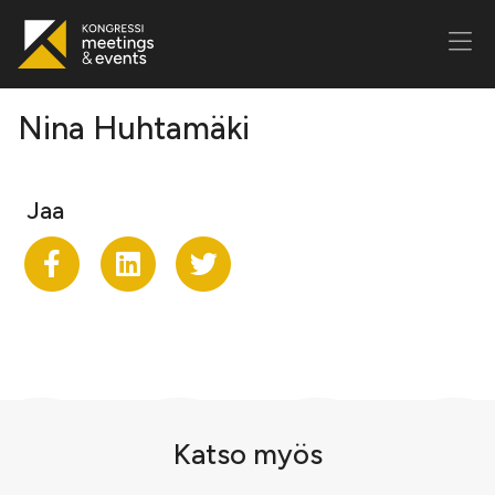
Nina Huhtamäki
Jaa
Jaa Facekookiin
Share on LinkedIn
Jaa Twitteriin
Katso myös