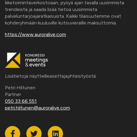
liiketoimintaverkostoaan, pysyä ajan tasalla uusimmista
trendeistä ja saada lisää tietoa uusimmista
palveluntarjoajaratkaisuista. Kaikki tilaisuutemme ovat
kohderyhmään kuuluville kutsuvieraille maksuttomia.
https://www.auroralive.com
Lisätietoja näytteilleasettajayhteistyöstä:
Petri Hiltunen
Partner
050 33 66 551
petri.hiltunen@auroralive.com
Facebook
Twitter
Linkedin