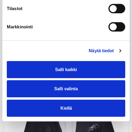
muun muassa Fazerilla ja Carunassa. Hän suhtautuu
muutokseen uteliaasti, johtamiseen rohkeasti ja
Tilastot
tulevaisuuteen aina rakentavasti – myös silloin, kun
markkina haastaa.
Markkinointi
Näytä tiedot
Salli kaikki
Salli valinta
Kiellä