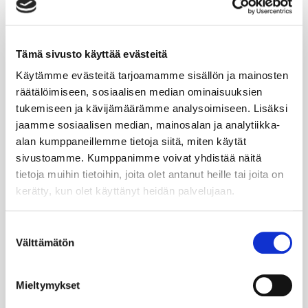
Tämä sivusto käyttää evästeitä
Laura Tarkka
Käytämme evästeitä tarjoamamme sisällön ja mainosten
räätälöimiseen, sosiaalisen median ominaisuuksien
COO Finland, Germany & Poland / Scandic Group
tukemiseen ja kävijämäärämme analysoimiseen. Lisäksi
AB
jaamme sosiaalisen median, mainosalan ja analytiikka-
alan kumppaneillemme tietoja siitä, miten käytät
Laura Tarkka on suomalaisen majoitus ja palvelualan
sivustoamme. Kumppanimme voivat yhdistää näitä
muutosjohtaja – käytännönläheinen, ihmisläheinen ja
tietoja muihin tietoihin, joita olet antanut heille tai joita on
samalla vahvasti strateginen. Laura johtaa Suomessa
kerätty, kun olet käyttänyt heidän palvelujaan.
61 hotellin verkostoa tavalla, jossa selkeä suunta
yhdistyy aitoon ihmisten kohtaamiseen. Laura on
taustaltaan tuotantotalouden diplomi-insinööri ja on
Suostumuksen
toiminut aiemmin mm. Gigantin ja Kämp Collection
Välttämätön
valinta
Hotelsin toimitusjohtajana. Laura tunnetaan siitä, että
hän tekee monimutkaisista kokonaisuuksista
ymmärrettäviä ja rakentaa tilaa tiimeille onnistua
Mieltymykset
omalla parhaalla tavallaan. Lauran urapolku on
kulkenut toimitusjohtajuuksista hallitustehtäviin,