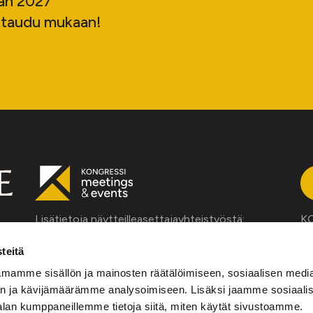
än 2027
ttaudu mukaan!
Lisätietoja näytteilleasettajayhteistyöstä:
KO
ta
Petri Hiltunen
tä
teitä
Partner
jä
mamme sisällön ja mainosten räätälöimiseen, sosiaalisen medi
050 33 66 551
n ja kävijämäärämme analysoimiseen. Lisäksi jaamme sosiaali
petri.hiltunen@auroralive.com
alan kumppaneillemme tietoja siitä, miten käytät sivustoamme.