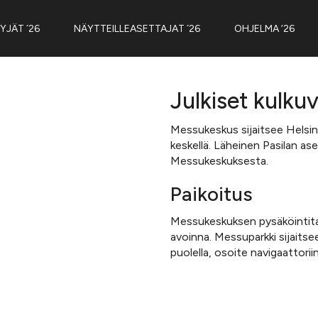
YJÄT ´26
NÄYTTEILLEASETTAJAT ´26
OHJELMA ’26
Julkiset kulkuv
Messukeskus sijaitsee Helsin
keskellä. Läheinen Pasilan a
Messukeskuksesta.
Paikoitus
Messukeskuksen pysäköintital
avoinna. Messuparkki sijait
puolella, osoite navigaattorii