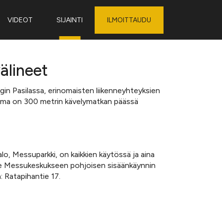
VIDEOT
SIJAINTI
ILMOITTAUDU
älineet
gin Pasilassa, erinomaisten liikenneyhteyksien
sema on 300 metrin kävelymatkan päässä
o, Messuparkki, on kaikkien käytössä ja aina
see Messukeskukseen pohjoisen sisäänkäynnin
n: Ratapihantie 17.