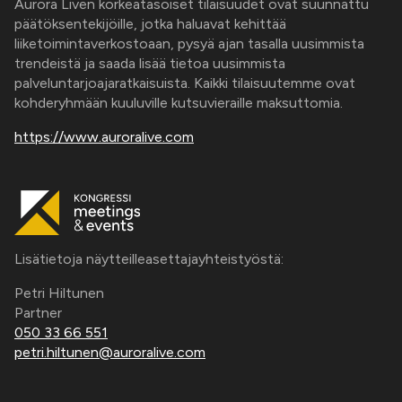
Aurora Liven korkeatasoiset tilaisuudet ovat suunnattu
päätöksentekijöille, jotka haluavat kehittää
liiketoimintaverkostoaan, pysyä ajan tasalla uusimmista
trendeistä ja saada lisää tietoa uusimmista
palveluntarjoajaratkaisuista. Kaikki tilaisuutemme ovat
kohderyhmään kuuluville kutsuvieraille maksuttomia.
https://www.auroralive.com
Lisätietoja näytteilleasettajayhteistyöstä:
Petri Hiltunen
Partner
050 33 66 551
petri.hiltunen@auroralive.com