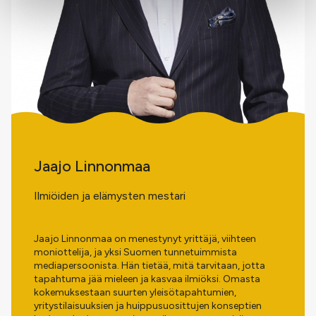
Jaajo Linnonmaa
Ilmiöiden ja elämysten mestari
Jaajo Linnonmaa on menestynyt yrittäjä, viihteen
moniottelija, ja yksi Suomen tunnetuimmista
mediapersoonista. Hän tietää, mitä tarvitaan, jotta
tapahtuma jää mieleen ja kasvaa ilmiöksi. Omasta
kokemuksestaan suurten yleisötapahtumien,
yritystilaisuuksien ja huippusuosittujen konseptien