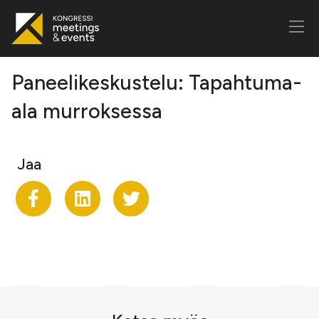
Paneelikeskustelu: Tapahtuma-
ala murroksessa
Jaa
Jaa Facekookiin
Share on LinkedIn
Jaa Twitteriin