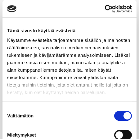
Tämä sivusto käyttää evästeitä
Käytämme evästeitä tarjoamamme sisällön ja mainosten
Laura Tarkka
räätälöimiseen, sosiaalisen median ominaisuuksien
tukemiseen ja kävijämäärämme analysoimiseen. Lisäksi
COO Finland, Germany & Poland / Scandic Group
jaamme sosiaalisen median, mainosalan ja analytiikka-
AB
alan kumppaneillemme tietoja siitä, miten käytät
sivustoamme. Kumppanimme voivat yhdistää näitä
Laura Tarkka on suomalaisen majoitus ja palvelualan
tietoja muihin tietoihin, joita olet antanut heille tai joita on
muutosjohtaja – käytännönläheinen, ihmisläheinen ja
kerätty, kun olet käyttänyt heidän palvelujaan.
samalla vahvasti strateginen. Laura johtaa Suomessa
61 hotellin verkostoa tavalla, jossa selkeä suunta
yhdistyy aitoon ihmisten kohtaamiseen. Laura on
Suostumuksen
taustaltaan tuotantotalouden diplomi-insinööri ja on
Välttämätön
valinta
toiminut aiemmin mm. Gigantin ja Kämp Collection
Hotelsin toimitusjohtajana. Laura tunnetaan siitä, että
hän tekee monimutkaisista kokonaisuuksista
Mieltymykset
ymmärrettäviä ja rakentaa tilaa tiimeille onnistua