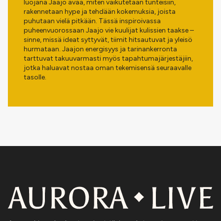
luojana Jaajo avaa, miten vaikutetaan tunteisiin,
rakennetaan hype ja tehdään kokemuksia, joista
puhutaan vielä pitkään. Tässä inspiroivassa
puheenvuorossaan Jaajo vie kuulijat kulissien taakse –
sinne, missä ideat syttyvät, tiimit hitsautuvat ja yleisö
hurmataan. Jaajon energisyys ja tarinankerronta
tarttuvat takuuvarmasti myös tapahtumajärjestäjiin,
jotka haluavat nostaa oman tekemisensä seuraavalle
tasolle.