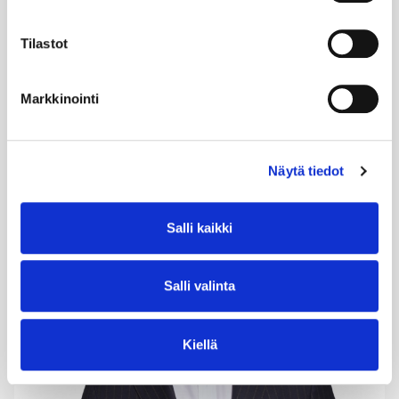
omalla parhaalla tavallaan. Lauran urapolku on
kulkenut toimitusjohtajuuksista hallitustehtäviin,
muun muassa Fazerilla ja Carunassa. Hän suhtautuu
Tilastot
muutokseen uteliaasti, johtamiseen rohkeasti ja
tulevaisuuteen aina rakentavasti – myös silloin, kun
markkina haastaa.
Markkinointi
Näytä tiedot
Salli kaikki
Salli valinta
Kiellä