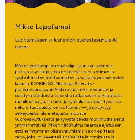
Mikko Leppilampi
Luottamuksen ja läsnäolon puolestapuhuja AI-
ajassa
Mikko Leppilampi on näyttelijä, juontaja, keynote-
puhuja ja yrittäjä, joka on tehnyt uransa ytimessä
työtä ihmisten, kohtaamisten ja vaikuttavan läsnäolon
kanssa. KONGRESSI Meetings & Events -
puheenvuorossaan Mikko avaa, miksi viestintä- ja
esiintymistaidoista tulee yhä ratkaisevampi kilpailuetu
maailmassa, jossa tieto ja työkalut tasapäistyvät: se,
mikä ei tasapäisty, on luottamus — ja se syntyy
selkeydestä, tilannetajusta, aidosta
vuorovaikutuksesta ja kyvystä tehdä monimutkaisesta
ymmärrettävää. Mikon näkökulma haastaa ajatuksen,
että esiintyminen olisi synnyinlahja: se on opittava
taito, joka voi keventää sosiaalista kuormitusta ja