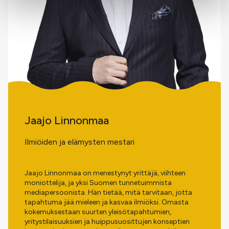
Jaajo Linnonmaa
Ilmiöiden ja elämysten mestari
Jaajo Linnonmaa on menestynyt yrittäjä, viihteen
moniottelija, ja yksi Suomen tunnetuimmista
mediapersoonista. Hän tietää, mitä tarvitaan, jotta
tapahtuma jää mieleen ja kasvaa ilmiöksi. Omasta
kokemuksestaan suurten yleisötapahtumien,
yritystilaisuuksien ja huippusuosittujen konseptien