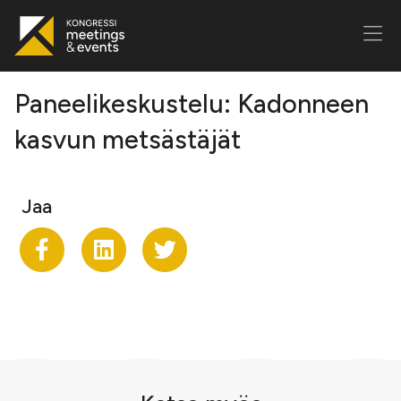
Paneelikeskustelu: Kadonneen
kasvun metsästäjät
Jaa
Jaa Facekookiin
Share on LinkedIn
Jaa Twitteriin