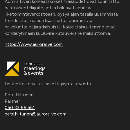
Aurora Liven korkeatasoiset tilaisuudet ovat suunnattu
päätöksentekijöille, jotka haluavat kehittää
liiketoimintaverkostoaan, pysyä ajan tasalla uusimmista
trendeistä ja saada lisää tietoa uusimmista
palveluntarjoajaratkaisuista. Kaikki tilaisuutemme ovat
kohderyhmään kuuluville kutsuvieraille maksuttomia.
https://www.auroralive.com
Lisätietoja näytteilleasettajayhteistyöstä:
Petri Hiltunen
Partner
050 33 66 551
petri.hiltunen@auroralive.com