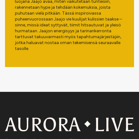
luojana Jaajo avaa, miten vaikutetaan tunteisiin,
rakennetaan hype ja tehdään kokemuksia, joista
puhutaan vielä pitkään. Tässä inspiroivassa
puheenvuorossaan Jaajo vie kuulijat kulissien taakse –
sinne, missä ideat syttyvät, tiimit hitsautuvat ja yleisö
hurmataan. Jaajon energisyys ja tarinankerronta
tarttuvat takuuvarmasti myös tapahtumajärjestäjiin,
jotka haluavat nostaa oman tekemisensä seuraavalle
tasolle.