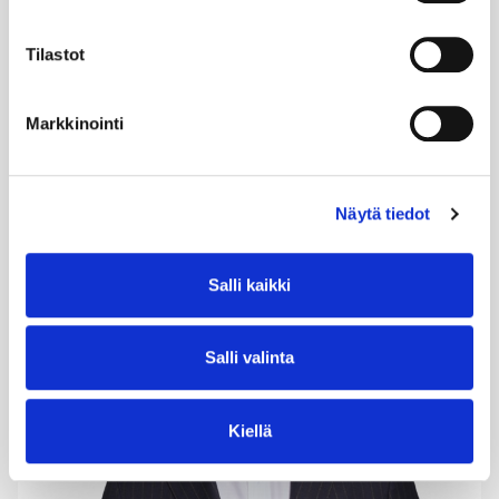
omalla parhaalla tavallaan. Lauran urapolku on
kulkenut toimitusjohtajuuksista hallitustehtäviin,
muun muassa Fazerilla ja Carunassa. Hän suhtautuu
Tilastot
muutokseen uteliaasti, johtamiseen rohkeasti ja
tulevaisuuteen aina rakentavasti – myös silloin, kun
markkina haastaa.
Markkinointi
Näytä tiedot
Salli kaikki
Salli valinta
Kiellä