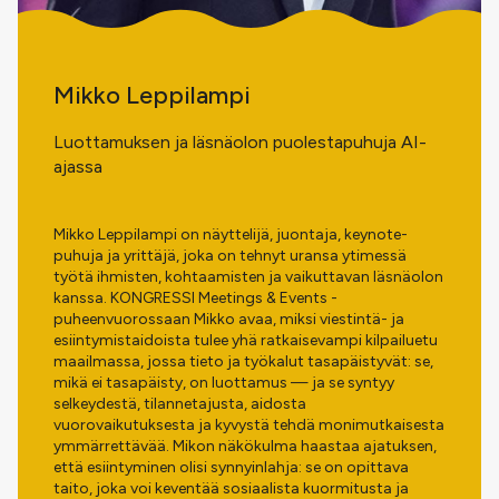
Mikko Leppilampi
Luottamuksen ja läsnäolon puolestapuhuja AI-
ajassa
Mikko Leppilampi on näyttelijä, juontaja, keynote-
puhuja ja yrittäjä, joka on tehnyt uransa ytimessä
työtä ihmisten, kohtaamisten ja vaikuttavan läsnäolon
kanssa. KONGRESSI Meetings & Events -
puheenvuorossaan Mikko avaa, miksi viestintä- ja
esiintymistaidoista tulee yhä ratkaisevampi kilpailuetu
maailmassa, jossa tieto ja työkalut tasapäistyvät: se,
mikä ei tasapäisty, on luottamus — ja se syntyy
selkeydestä, tilannetajusta, aidosta
vuorovaikutuksesta ja kyvystä tehdä monimutkaisesta
ymmärrettävää. Mikon näkökulma haastaa ajatuksen,
että esiintyminen olisi synnyinlahja: se on opittava
taito, joka voi keventää sosiaalista kuormitusta ja