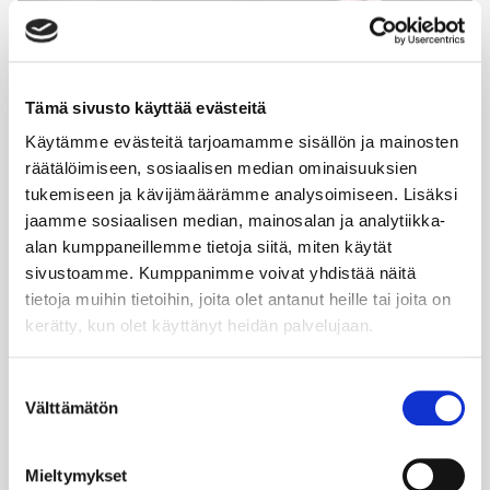
Tämä sivusto käyttää evästeitä
Käytämme evästeitä tarjoamamme sisällön ja mainosten
Laura Tarkka
räätälöimiseen, sosiaalisen median ominaisuuksien
tukemiseen ja kävijämäärämme analysoimiseen. Lisäksi
COO Finland, Germany & Poland / Scandic Group
jaamme sosiaalisen median, mainosalan ja analytiikka-
AB
alan kumppaneillemme tietoja siitä, miten käytät
sivustoamme. Kumppanimme voivat yhdistää näitä
Laura Tarkka on suomalaisen majoitus ja palvelualan
tietoja muihin tietoihin, joita olet antanut heille tai joita on
muutosjohtaja – käytännönläheinen, ihmisläheinen ja
kerätty, kun olet käyttänyt heidän palvelujaan.
samalla vahvasti strateginen. Laura johtaa Suomessa
61 hotellin verkostoa tavalla, jossa selkeä suunta
yhdistyy aitoon ihmisten kohtaamiseen. Laura on
Suostumuksen
taustaltaan tuotantotalouden diplomi-insinööri ja on
Välttämätön
valinta
toiminut aiemmin mm. Gigantin ja Kämp Collection
Hotelsin toimitusjohtajana. Laura tunnetaan siitä, että
hän tekee monimutkaisista kokonaisuuksista
Mieltymykset
ymmärrettäviä ja rakentaa tilaa tiimeille onnistua