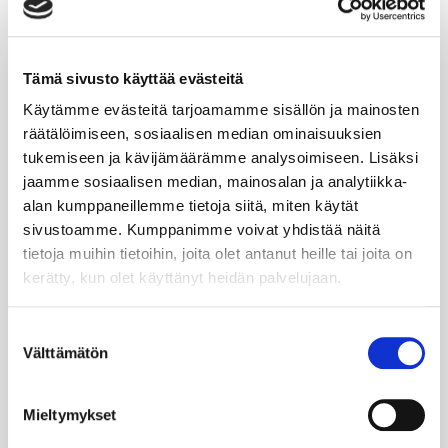
Tämä sivusto käyttää evästeitä
Laura Tarkka
Käytämme evästeitä tarjoamamme sisällön ja mainosten
räätälöimiseen, sosiaalisen median ominaisuuksien
COO Finland, Germany & Poland / Scandic Group
tukemiseen ja kävijämäärämme analysoimiseen. Lisäksi
AB
jaamme sosiaalisen median, mainosalan ja analytiikka-
alan kumppaneillemme tietoja siitä, miten käytät
Laura Tarkka on suomalaisen majoitus ja palvelualan
sivustoamme. Kumppanimme voivat yhdistää näitä
muutosjohtaja – käytännönläheinen, ihmisläheinen ja
tietoja muihin tietoihin, joita olet antanut heille tai joita on
samalla vahvasti strateginen. Laura johtaa Suomessa
kerätty, kun olet käyttänyt heidän palvelujaan.
61 hotellin verkostoa tavalla, jossa selkeä suunta
yhdistyy aitoon ihmisten kohtaamiseen. Laura on
taustaltaan tuotantotalouden diplomi-insinööri ja on
Suostumuksen
toiminut aiemmin mm. Gigantin ja Kämp Collection
Välttämätön
valinta
Hotelsin toimitusjohtajana. Laura tunnetaan siitä, että
hän tekee monimutkaisista kokonaisuuksista
ymmärrettäviä ja rakentaa tilaa tiimeille onnistua
Mieltymykset
omalla parhaalla tavallaan. Lauran urapolku on
kulkenut toimitusjohtajuuksista hallitustehtäviin,