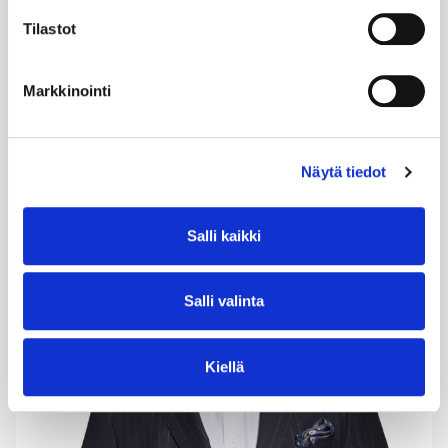
muun muassa Fazerilla ja Carunassa. Hän suhtautuu
muutokseen uteliaasti, johtamiseen rohkeasti ja
Tilastot
tulevaisuuteen aina rakentavasti – myös silloin, kun
markkina haastaa.
Markkinointi
Näytä tiedot
Salli kaikki
Salli valinta
Kiellä