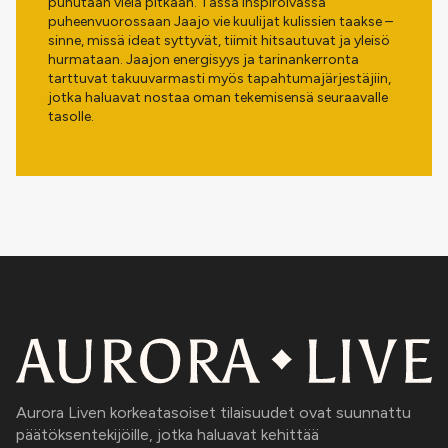
puhutaan vielä pitkään. Tässä inspiroivassa
puheenvuorossaan Jaajo vie kuulijat kulissien taakse –
sinne, missä ideat syttyvät, tiimit hitsautuvat ja yleisö
hurmataan. Jaajon energisyys ja tarinankerronta
tarttuvat takuuvarmasti myös tapahtumajärjestäjiin,
jotka haluavat nostaa oman tekemisensä seuraavalle
tasolle.
Aurora Liven korkeatasoiset tilaisuudet ovat suunnattu
päätöksentekijöille, jotka haluavat kehittää