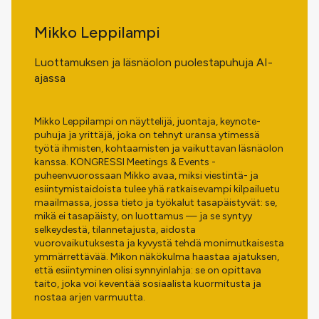
Mikko Leppilampi
Luottamuksen ja läsnäolon puolestapuhuja AI-
ajassa
Mikko Leppilampi on näyttelijä, juontaja, keynote-
puhuja ja yrittäjä, joka on tehnyt uransa ytimessä
työtä ihmisten, kohtaamisten ja vaikuttavan läsnäolon
kanssa. KONGRESSI Meetings & Events -
puheenvuorossaan Mikko avaa, miksi viestintä- ja
esiintymistaidoista tulee yhä ratkaisevampi kilpailuetu
maailmassa, jossa tieto ja työkalut tasapäistyvät: se,
mikä ei tasapäisty, on luottamus — ja se syntyy
selkeydestä, tilannetajusta, aidosta
vuorovaikutuksesta ja kyvystä tehdä monimutkaisesta
ymmärrettävää. Mikon näkökulma haastaa ajatuksen,
että esiintyminen olisi synnyinlahja: se on opittava
taito, joka voi keventää sosiaalista kuormitusta ja
nostaa arjen varmuutta.