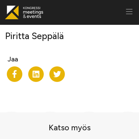
Piritta Seppälä
Jaa
Jaa Facekookiin
Share on LinkedIn
Jaa Twitteriin
Katso myös