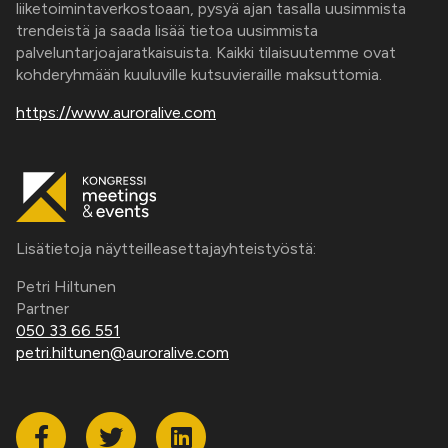
liiketoimintaverkostoaan, pysyä ajan tasalla uusimmista
trendeistä ja saada lisää tietoa uusimmista
palveluntarjoajaratkaisuista. Kaikki tilaisuutemme ovat
kohderyhmään kuuluville kutsuvieraille maksuttomia.
https://www.auroralive.com
Lisätietoja näytteilleasettajayhteistyöstä:
Petri Hiltunen
Partner
050 33 66 551
petri.hiltunen@auroralive.com
Facebook
Twitter
Linkedin