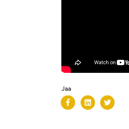
Jaa
Jaa Facekookiin
Share on 
Jaa 