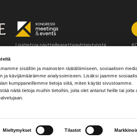
Lisätietoja näytteilleasettajayhteistyöstä:
KO
ta
Petri Hiltunen
tä
teitä
Partner
jä
mamme sisällön ja mainosten räätälöimiseen, sosiaalisen medi
050 33 66 551
n ja kävijämäärämme analysoimiseen. Lisäksi jaamme sosiaali
petri.hiltunen@auroralive.com
alan kumppaneillemme tietoja siitä, miten käytät sivustoamme.
näitä tietoja muihin tietoihin, joita olet antanut heille tai joita 
palvelujaan.
Mieltymykset
Tilastot
Markkinoin