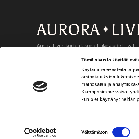
Aurora Liven korkeatasoiset tilaisuudet ovat
suunnattu päätöksentekijöille, jotka haluavat
kehittää liiketoimintaverkostoaan, pysyä ajan
Tämä sivusto käyttää eväs
tasalla uusimmista trendeistä ja saada lisää
Käytämme evästeitä tarjoa
tietoa uusimmista palveluntarjoajaratkaisuista.
ominaisuuksien tukemisee
Kaikki tilaisuutemme ovat kohderyhmään
mainosalan ja analytiikka-
kuuluville kutsuvieraille maksuttomia.
Kumppanimme voivat yhdistää 
https://www.auroralive.com
kun olet käyttänyt heidän 
Suostumuksen
Välttämätön
Tietosuojakäytäntö
valinta