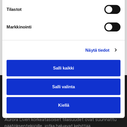
Tilastot
Haastattelu: Tomi Hilvo
Markkinointi
Katso video
Näytä tiedot
Salli kaikki
Salli valinta
Kiellä
Aurora Liven korkeatasoiset tilaisuudet ovat suunnattu
päätöksentekijöille, jotka haluavat kehittää