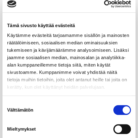
Katso video
Tämä sivusto käyttää evästeitä
Käytämme evästeitä tarjoamamme sisällön ja mainosten
räätälöimiseen, sosiaalisen median ominaisuuksien
tukemiseen ja kävijämäärämme analysoimiseen. Lisäksi
jaamme sosiaalisen median, mainosalan ja analytiikka-
alan kumppaneillemme tietoja siitä, miten käytät
Haastattelu: Belinda Gerdt
sivustoamme. Kumppanimme voivat yhdistää näitä
tietoja muihin tietoihin, joita olet antanut heille tai joita on
kerätty, kun olet käyttänyt heidän palvelujaan.
Katso video
Suostumuksen
Välttämätön
valinta
Mieltymykset