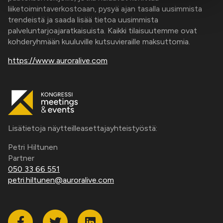
liiketoimintaverkostoaan, pysyä ajan tasalla uusimmista
trendeistä ja saada lisää tietoa uusimmista
palveluntarjoajaratkaisuista. Kaikki tilaisuutemme ovat
kohderyhmään kuuluville kutsuvieraille maksuttomia.
https://www.auroralive.com
Lisätietoja näytteilleasettajayhteistyöstä:
Petri Hiltunen
Partner
050 33 66 551
petri.hiltunen@auroralive.com
Facebook
Twitter
Linkedin