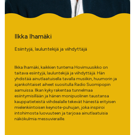
Ilkka Ihamäki
Esiintyjä, lauluntekijä ja viihdyttäjä
Ilkka Ihamäki, kaikkien tuntema Hovimuusikko on
taitava esiintyjä, lauluntekijä ja viihdyttäjä. Hän
yhdistää ainutlaatuisella tavalla musiikin, huumorin ja
ajankohtaiset aiheet suositulla Radio Suomipopin
aamuissa. Ilkan kyky rakentaa tunnelmaa
esiintymisillään ja hänen monipuolinen taustansa
kauppatieteistä viihdealalle tekevät hänestä erityisen
mielenkiintoisen keynote-puhujan, joka inspiroi
intohimosta luovuuteen ja tarjoaa ainutlaatuisia
näkökulmia messuvieraille.