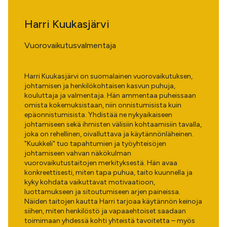
Harri Kuukasjärvi
Vuorovaikutusvalmentaja
Harri Kuukasjärvi on suomalainen vuorovaikutuksen,
johtamisen ja henkilökohtaisen kasvun puhuja,
kouluttaja ja valmentaja. Hän ammentaa puheissaan
omista kokemuksistaan, niin onnistumisista kuin
epäonnistumisista. Yhdistää ne nykyaikaiseen
johtamiseen sekä ihmisten välisiin kohtaamisiin tavalla,
joka on rehellinen, oivalluttava ja käytännönläheinen.
"Kuukkeli" tuo tapahtumien ja työyhteisöjen
johtamiseen vahvan näkökulman
vuorovaikutustaitojen merkityksestä. Hän avaa
konkreettisesti, miten tapa puhua, taito kuunnella ja
kyky kohdata vaikuttavat motivaatioon,
luottamukseen ja sitoutumiseen arjen paineissa.
Näiden taitojen kautta Harri tarjoaa käytännön keinoja
siihen, miten henkilöstö ja vapaaehtoiset saadaan
toimimaan yhdessä kohti yhteistä tavoitetta – myös