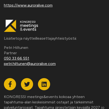
https://www.auroralive.com
Lisätietoja näytteilleasettajayhteistyöstä:
Petri Hiltunen
Partner
050 33 66 551
petri.hiltunen@auroralive.com
Facebook
Twitter
Linkedin
KONGRESSI meetings&events kokoaa yhteen
tapahtuma-alan keskeisimmät ostajat ja tärkeimmät
palveluntarjoajat. Tapahtuma järjestetään keväällä 2027 jo