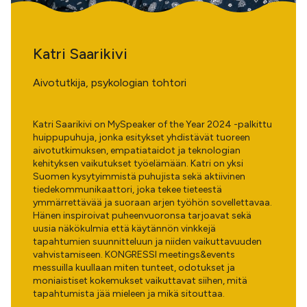
Katri Saarikivi
Aivotutkija, psykologian tohtori
Katri Saarikivi on MySpeaker of the Year 2024 -palkittu
huippupuhuja, jonka esitykset yhdistävät tuoreen
aivotutkimuksen, empatiataidot ja teknologian
kehityksen vaikutukset työelämään. Katri on yksi
Suomen kysytyimmistä puhujista sekä aktiivinen
tiedekommunikaattori, joka tekee tieteestä
ymmärrettävää ja suoraan arjen työhön sovellettavaa.
Hänen inspiroivat puheenvuoronsa tarjoavat sekä
uusia näkökulmia että käytännön vinkkejä
tapahtumien suunnitteluun ja niiden vaikuttavuuden
vahvistamiseen. KONGRESSI meetings&events
messuilla kuullaan miten tunteet, odotukset ja
moniaistiset kokemukset vaikuttavat siihen, mitä
tapahtumista jää mieleen ja mikä sitouttaa.